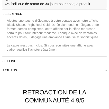
Politique de retour de 30 jours pour chaque produit
DESCRIPTION
Ajoutez une touche d’élégance à votre espace avec notre affiche
Black Shapes Right Real Gold. Dotée d'un fond noir élégant et de
formes dorées complexes, cette affiche est la pièce maîtresse
parfaite pour tout intérieur moderne. Fabriqué avec de véritables
accents dorés, il dégage une ambiance luxueuse et sophistiquée.
Le cadre n’est pas inclus. Si vous souhaitez une affiche avec
cadre, veuillez l'acheter séparément.
SHIPPING
Standard delivery time within Europe: 2-5 business days.
RETURNS
Order preparation time: 1-2 business days.
We provide free shipping for all orders over 69€.
We offer a 30-day return policy.
A shipping tracking number will be provided in the email.
You can return items to the warehouse that suits you best.
The cost of the return is borne by the buyer.
RETROACTION DE LA
Please pack the products in the same manner as received. For us
COMMUNAUTÉ 4.9/5
to process your return, we must receive the products in good
condition.