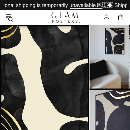
l shipping is temporarily unavailable 💌
🇩🇪 Shipping av