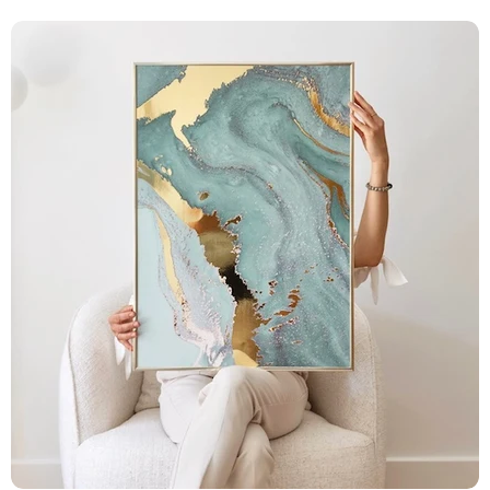
Return Address (Italy):
Global24 "Glam Posters"
Via Papa Giovanni XXIII n 13/15,
20053 Rodano (Mi),
ITALY
Return Address (France):
Global24 "Glam Posters"
22 rue Edmond Rostand, porte 0012,
59130 Lambersart,
FRANCE