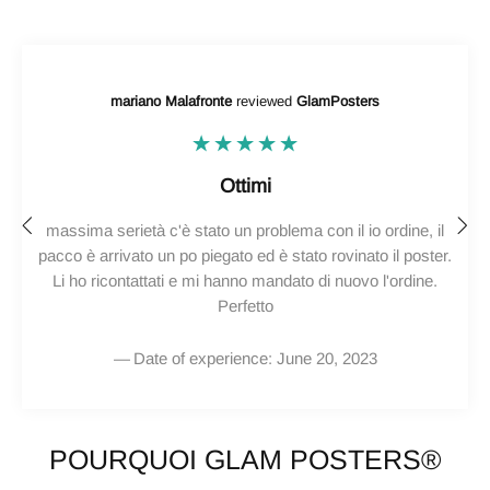
Include your order number inside the shipment.
Once we receive your return, we will refund the amount to your
account, credit card, or PayPal, depending on how you paid for
your order.
mariano Malafronte
reviewed
GlamPosters
Refunds will be processed within 14 days of receiving the returned
items.
Ottimi
In case of an exchange, please return the original order and place a
new one.
massima serietà c'è stato un problema con il io ordine, il
Addresses for our warehouses:
pacco è arrivato un po piegato ed è stato rovinato il poster.
Li ho ricontattati e mi hanno mandato di nuovo l'ordine.
Return Address (Germany):
Global24 "Glam Posters"
Perfetto
Oldenburger Ring 3,
02829 Markersdorf,
—
Date of experience: June 20, 2023
GERMANY
Return Address (UK):
Global24 "Glam Posters"
141 Great Bridge Street West,
B70 0DA West Bromwich,
POURQUOI GLAM POSTERS®
UNITED KINGDOM