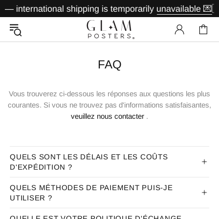
— international shipping is temporarily unavailable 💌
🇩
FAQ
Vous trouverez ci-dessous les réponses aux questions les plus
courantes. Si vous ne trouvez pas d'informations satisfaisantes,
veuillez nous contacter
.
QUELS SONT LES DÉLAIS ET LES COÛTS
D'EXPÉDITION ?
QUELS MÉTHODES DE PAIEMENT PUIS-JE
UTILISER ?
QUELLE EST VOTRE POLITIQUE D'ÉCHANGE,