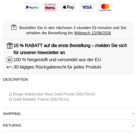
Bestellen Sie in den nächsten
3 stunden 53 minuten
und Sie
erhalten die Bestellung bis
Mittwoch 12/08/2026
15 % RABATT auf die erste Bestellung – melden Sie sich
für unseren Newsletter an
100 % hergestellt und versendet aus der EU
30-tägiges Rückgaberecht für jedes Produkt
DESCRIPTION
1) Beige Watercolor Real Gold Poster (50x70cm)
2) Gold Metallic Frame (50x70cm)
SHIPPING
Standard delivery time within Europe: 2-5 business days.
RETURNS
Order preparation time: 1-2 business days.
We provide free shipping for all orders over 69€.
We offer a 30-day return policy.