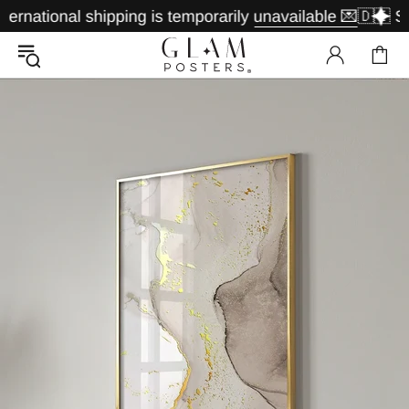
ional shipping is temporarily unavailable 💌
🇩🇪 Shippin